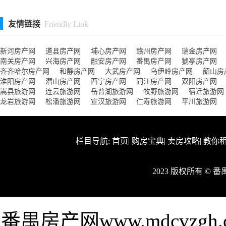
友情链接
Friendly Link
新河房产网
道县房产网
埔心房产网
赣州房产网
瑞金房产网
南关房产网
兴海房产网
融安房产网
番禺房产网
猇亭房产网
齐齐哈尔房产网
和静房产网
大武房产网
乌伊岭房产网
韶山房
淮阳房产网
潜山房产网
西宁房产网
同江房产网
双阳房产网
嵩县旅游网
连云旅游网
岳普湖旅游网
牧野旅游网
宿迁旅游网
龙岩旅游网
松潘旅游网
宣汉旅游网
仁寿旅游网
平川旅游网
栏目导航:
首页
|
购房宝典
|
卖房攻略
|
教你
2023 版权所有 ©
番禺房产网www.mdcvz